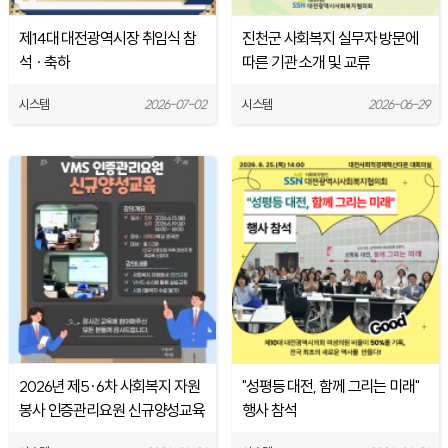
제14대 대전광역시장 취임식 참
진천군 사회복지 실무자 방문에
석 · 축하
따른 기관 소개 및 교류
시스템
2026-07-02
시스템
2026-06-29
2026년 제5·6차 사회복지 자원
"성평등 대전, 함께 그리는 미래"
봉사 인증관리요원 신규양성교육
행사 참석