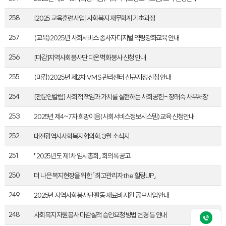
258
[2025 교육훈련사업] 사회복지 재무회계 기초과정
257
(교육) 2025년 사회서비스 종사자 디지털 역량강화교육 안내
256
[마감]지역사회봉사단 다온 벽화봉사 신청 안내
255
(마감) 2025년 제2차 VMS 관리센터 신규지정 신청 안내
254
[전문인칼럼] 사회적 책임과 가치를 실현하는 사회공헌 - 장래숙 사무처장
253
2025년 제4~7차 희망이음(사회서비스정보시스템) 교육 신청안내
252
대전광역시사회복지협의회, 3월 소식지
251
「2025년도 제1차 임시총회」 회의록 공고
250
더 나은 복지현장을 위한 「최고관리자 the 힐링UP」
249
2025년 지역사회봉사단 활동 재료비 지원 공모사업 안내
248
사회복지 자원봉사 마감실적 승인요청 방법 변경 등 안내