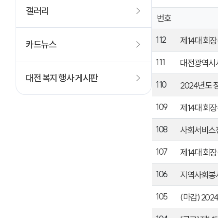
갤러리
번호
112
제14대 회장
카드뉴스
111
대전광역시사
대전 복지 행사 게시판
110
2024년도 정
109
제14대 회장
108
사회서비스정
107
제14대 회
106
지역사회봉사
105
(마감) 20