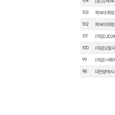
104
[공고] 제1
103
제14대 회장
102
제14대 회장
101
(마감) 2
100
(마감)2월
99
(마감) 사
98
대전광역시사