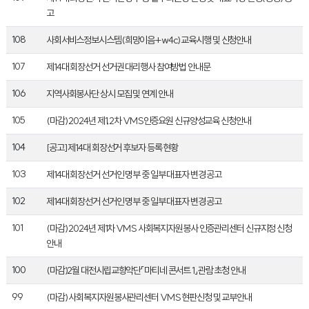
고
108
사회서비스정보시스템(희망이음+w4c) 교육시행 및 신청안내
107
제14대 회장선거 선거권 대리행사 참여방법 안내문
106
지역사회봉사단 상시 모집 및 연계 안내
105
(마감) 2024년 제1,2차 VMS인증요원 신규양성교육 신청안내
104
[공고] 제14대 회장선거 후보자 등록 현황
103
제14대 회장선거 선거인 명부 중 일부 대표자 변경 공고
102
제14대 회장선거 선거인 명부 중 일부 대표자 변경 공고
101
(마감) 2024년 제1차 VMS 사회복지자원봉사 인증관리센터 신규지정 신청
안내
100
(마감)2월 대전시립교향악단「마티네 콘서트 1」관람 초청 안내
99
(마감) 사회복지자원봉사관리센터 VMS 현판신청 및 교부안내