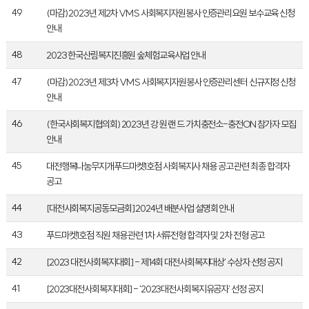
49
(마감) 2023년 제2차 VMS 사회복지자원봉사 인증관리요원 보수교육 신청
안내
48
2023 한국산림복지진흥원 숲체험교육사업 안내
47
(마감) 2023년 제3차 VMS 사회복지자원봉사 인증관리센터 신규지정 신청
안내
46
(한국사회복지협의회) 2023년 강 원 랜 드 가치충전소-충전ON 참가자 모집
안내
45
대전행복나눔무지개푸드마켓1호점 사회복지사 채용 공고 관련 최종 합격자
공고
44
[대전사회복지공동모금회] 2024년 배분사업 설명회 안내
43
푸드마켓1호점 직원 채용 관련 1차 서류전형 합격자 및 2차 전형 공고
42
[2023 대전사회복지대회] - 제14회 대전사회복지대상' 수상자 선정 공지
41
[2023대전사회복지대회] - '2023대전사회복지유공자' 선정 공지