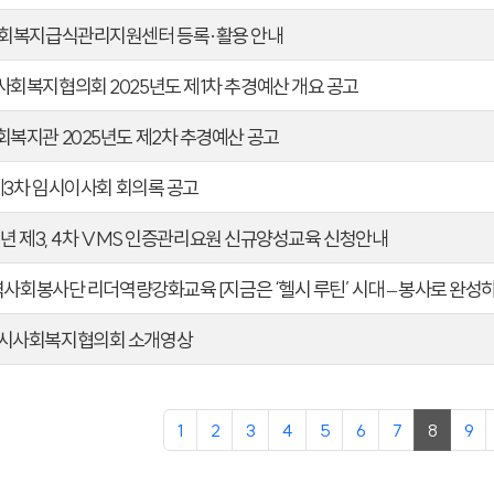
회복지급식관리지원센터 등록·활용 안내
회복지협의회 2025년도 제1차 추경예산 개요 공고
복지관 2025년도 제2차 추경예산 공고
 제3차 임시이사회 회의록 공고
25년 제3, 4차 VMS 인증관리요원 신규양성교육 신청안내
역사회봉사단 리더역량강화교육 [지금은 ‘헬시 루틴’ 시대 – 봉사로 완성하
시사회복지협의회 소개영상
1
2
3
4
5
6
7
8
9