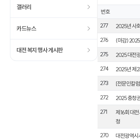
갤러리
번호
277
2025년 
카드뉴스
276
(마감) 20
대전 복지 행사 게시판
275
2025 대
274
2025년 
273
[전문인칼럼
272
2025 충
271
제16회 대
청
270
대전광역시사