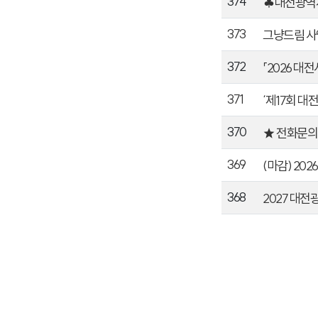
374
♣대전광역시
373
그냥드림 사
372
「2026 대
371
‘제17회 대
370
★ 전화문의
369
(마감) 20
368
2027 대