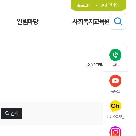
로그인
회원가입
알림마당
사회복지교육원
알림마당
공지사항
전화
유튜브
검색
카카오톡채널