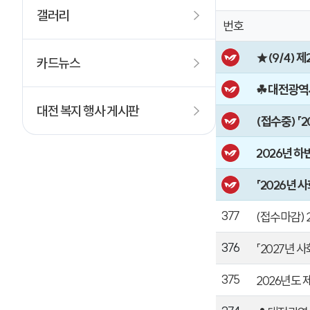
갤러리
번호
★(9/4) 
카드뉴스
☘ 대전광역
대전 복지 행사 게시판
(접수중) 「
2026년 하
「2026년
377
(접수마감)
376
「2027년 
375
2026년도