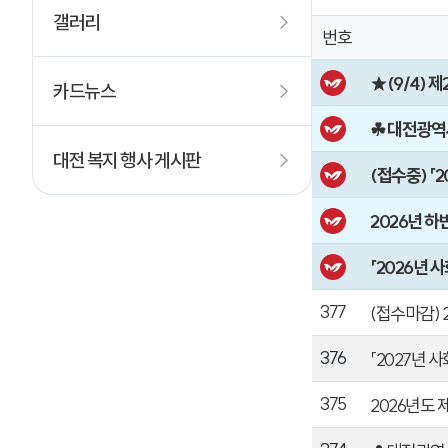
갤러리
번호
★(9/4) 
카드뉴스
☘ 대전광역
대전 복지 행사 게시판
(접수중) 「
2026년 하
「2026년
377
(접수마감)
376
「2027년 
375
2026년도