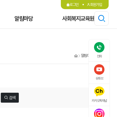
로그인
회원가입
알림마당
사회복지교육원
알림마당
공지사항
전화
유튜브
검색
카카오톡채널