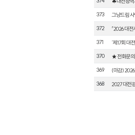
374
♣대전광역시
373
그냥드림 사
372
「2026 대
371
‘제17회 대
370
★ 전화문의
369
(마감) 20
368
2027 대