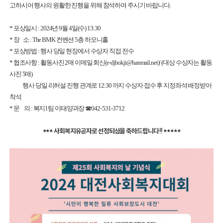
고하시어 행사의 원활한 진행을 위해 참석하여 주시기 바랍니다.
* 포상일시 : 2024년 9월 4일(수) 13:30
* 장 소 : The BMK 컨벤션 5층 하모니홀
* 포상방법 : 행사 당일 현장에서 수상자 직접 전수
* 협조사항 : 활동사진 2매 이메일 회신(e-djbokji@hanmail.net)/ (대상 수상자는 활동
사진 5매)
행사 당일 리허설 진행 관계로 12:30 까지 수상자 접수 후 지정좌석 배정받아
착석
* 문 의 : 복지1팀 이태양과장
☎
042-531-3712
*** 사회복지유공자로 선정되심을 축하드립니다 !! *****