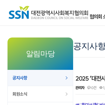
협의회 
공지사
알림마당
2025 「대
공지사항
관리자
0건
1
회원소식
☞ '참가신청' 