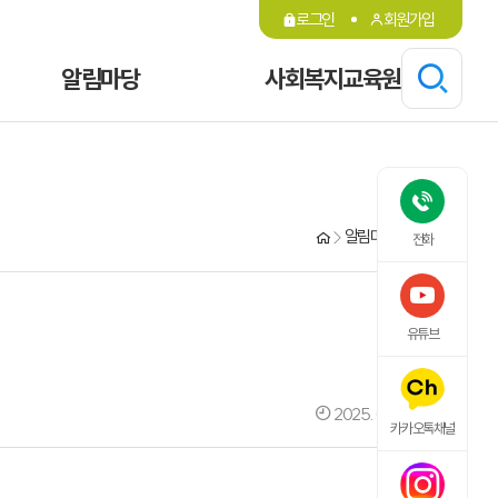
로그인
회원가입
알림마당
사회복지교육원
알림마당
공지사항
전화
유튜브
2025. 01. 21. 14:57
카카오톡채널