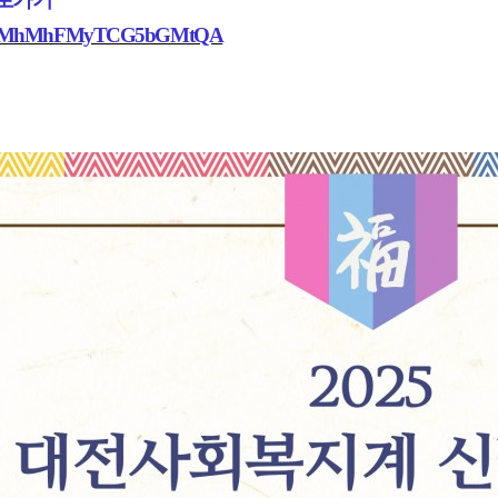
s.gle/MhMhFMyTCG5bGMtQA